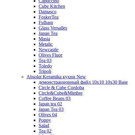
Capuccino
Cube Kitchen
Damasco
FoskerTea
Fulham
Glass Versalles
Japan Tea
Masia
Metalic
Newcastle
Olives Fluor
Tea 03
Toledo
Tripoli
Absolut Keramika кухни New
демонстрационный файл 10x10 10x30 Base
Circle & Cube Cordoba
Circle&Cube&Mimbre
Coffee Beans 03
Japan tea 02
Japan Tea 03
Olives 04
Poppy
Salad
Tea 02