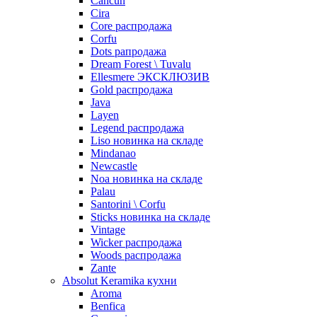
Cancun
Cira
Core распродажа
Corfu
Dots рапродажа
Dream Forest \ Tuvalu
Ellesmere ЭКСКЛЮЗИВ
Gold распродажа
Java
Layen
Legend распродажа
Liso новинка на складе
Mindanao
Newcastle
Noa новинка на складе
Palau
Santorini \ Corfu
Sticks новинка на складе
Vintage
Wicker распродажа
Woods распродажа
Zante
Absolut Keramika кухни
Aroma
Benfica