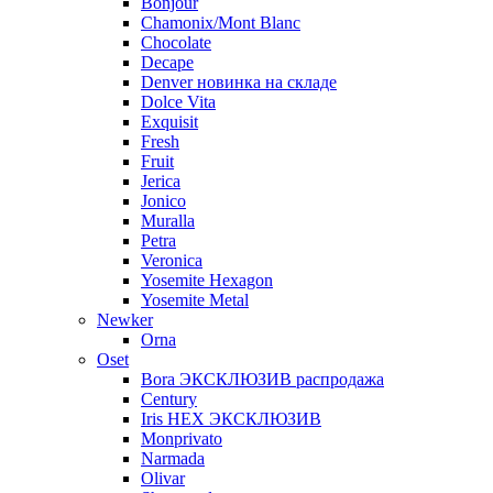
Bonjour
Chamonix/Mont Blanc
Chocolate
Decape
Denver новинка на складе
Dolce Vita
Exquisit
Fresh
Fruit
Jerica
Jonico
Muralla
Petra
Veroniсa
Yosemite Hexagon
Yosemite Metal
Newker
Orna
Oset
Bora ЭКСКЛЮЗИВ распродажа
Century
Iris HEX ЭКСКЛЮЗИВ
Monprivato
Narmada
Olivar