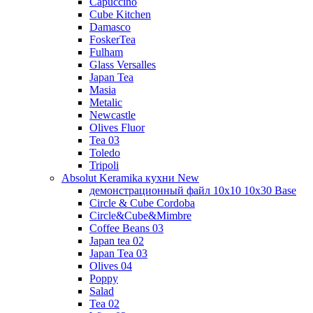
Capuccino
Cube Kitchen
Damasco
FoskerTea
Fulham
Glass Versalles
Japan Tea
Masia
Metalic
Newcastle
Olives Fluor
Tea 03
Toledo
Tripoli
Absolut Keramika кухни New
демонстрационный файл 10x10 10x30 Base
Circle & Cube Cordoba
Circle&Cube&Mimbre
Coffee Beans 03
Japan tea 02
Japan Tea 03
Olives 04
Poppy
Salad
Tea 02