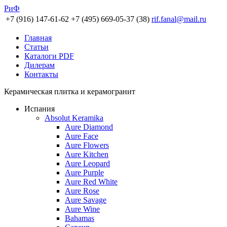
РиФ
+7 (916) 147-61-62
+7 (495) 669-05-37 (38)
rif.fanal@mail.ru
Главная
Статьи
Каталоги PDF
Дилерам
Контакты
Керамическая плитка и керамогранит
Испания
Absolut Keramika
Aure Diamond
Aure Face
Aure Flowers
Aure Kitchen
Aure Leopard
Aure Purple
Aure Red White
Aure Rose
Aure Savage
Aure Wine
Bahamas