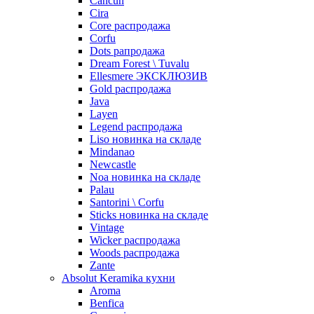
Cancun
Cira
Core распродажа
Corfu
Dots рапродажа
Dream Forest \ Tuvalu
Ellesmere ЭКСКЛЮЗИВ
Gold распродажа
Java
Layen
Legend распродажа
Liso новинка на складе
Mindanao
Newcastle
Noa новинка на складе
Palau
Santorini \ Corfu
Sticks новинка на складе
Vintage
Wicker распродажа
Woods распродажа
Zante
Absolut Keramika кухни
Aroma
Benfica