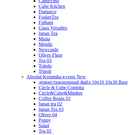
Capuccino
Cube Kitchen
Damasco
FoskerTea
Fulham
Glass Versalles
Japan Tea
Masia
Metalic
Newcastle
Olives Fluor
Tea 03
Toledo
Tripoli
Absolut Keramika кухни New
демонстрационный файл 10x10 10x30 Base
Circle & Cube Cordoba
Circle&Cube&Mimbre
Coffee Beans 03
Japan tea 02
Japan Tea 03
Olives 04
Poppy
Salad
Tea 02