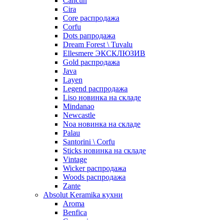
Cancun
Cira
Core распродажа
Corfu
Dots рапродажа
Dream Forest \ Tuvalu
Ellesmere ЭКСКЛЮЗИВ
Gold распродажа
Java
Layen
Legend распродажа
Liso новинка на складе
Mindanao
Newcastle
Noa новинка на складе
Palau
Santorini \ Corfu
Sticks новинка на складе
Vintage
Wicker распродажа
Woods распродажа
Zante
Absolut Keramika кухни
Aroma
Benfica