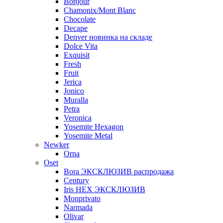
Bonjour
Chamonix/Mont Blanc
Chocolate
Decape
Denver новинка на складе
Dolce Vita
Exquisit
Fresh
Fruit
Jerica
Jonico
Muralla
Petra
Veroniсa
Yosemite Hexagon
Yosemite Metal
Newker
Orna
Oset
Bora ЭКСКЛЮЗИВ распродажа
Century
Iris HEX ЭКСКЛЮЗИВ
Monprivato
Narmada
Olivar