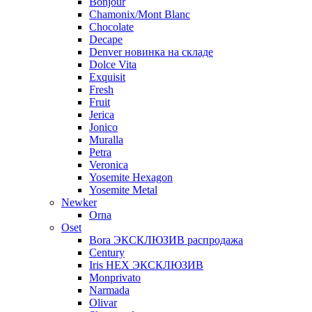
Bonjour
Chamonix/Mont Blanc
Chocolate
Decape
Denver новинка на складе
Dolce Vita
Exquisit
Fresh
Fruit
Jerica
Jonico
Muralla
Petra
Veroniсa
Yosemite Hexagon
Yosemite Metal
Newker
Orna
Oset
Bora ЭКСКЛЮЗИВ распродажа
Century
Iris HEX ЭКСКЛЮЗИВ
Monprivato
Narmada
Olivar