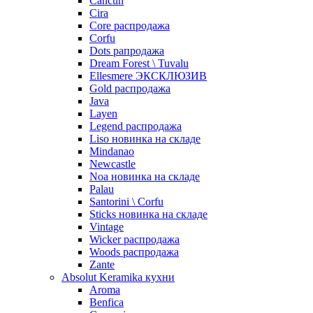
Cancun
Cira
Core распродажа
Corfu
Dots рапродажа
Dream Forest \ Tuvalu
Ellesmere ЭКСКЛЮЗИВ
Gold распродажа
Java
Layen
Legend распродажа
Liso новинка на складе
Mindanao
Newcastle
Noa новинка на складе
Palau
Santorini \ Corfu
Sticks новинка на складе
Vintage
Wicker распродажа
Woods распродажа
Zante
Absolut Keramika кухни
Aroma
Benfica