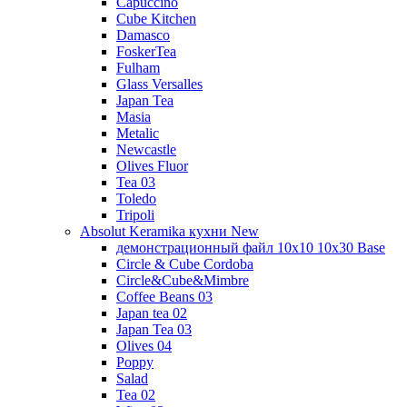
Capuccino
Cube Kitchen
Damasco
FoskerTea
Fulham
Glass Versalles
Japan Tea
Masia
Metalic
Newcastle
Olives Fluor
Tea 03
Toledo
Tripoli
Absolut Keramika кухни New
демонстрационный файл 10x10 10x30 Base
Circle & Cube Cordoba
Circle&Cube&Mimbre
Coffee Beans 03
Japan tea 02
Japan Tea 03
Olives 04
Poppy
Salad
Tea 02