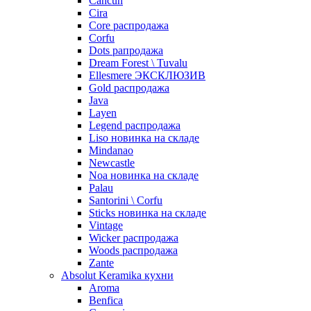
Cancun
Cira
Core распродажа
Corfu
Dots рапродажа
Dream Forest \ Tuvalu
Ellesmere ЭКСКЛЮЗИВ
Gold распродажа
Java
Layen
Legend распродажа
Liso новинка на складе
Mindanao
Newcastle
Noa новинка на складе
Palau
Santorini \ Corfu
Sticks новинка на складе
Vintage
Wicker распродажа
Woods распродажа
Zante
Absolut Keramika кухни
Aroma
Benfica