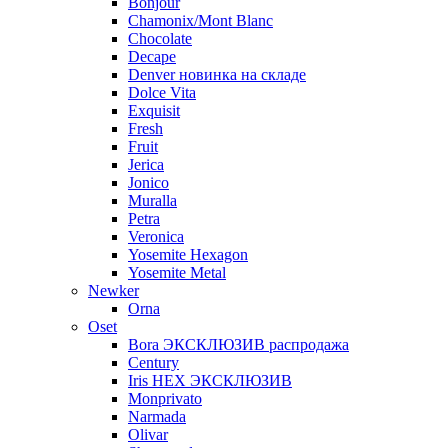
Bonjour
Chamonix/Mont Blanc
Chocolate
Decape
Denver новинка на складе
Dolce Vita
Exquisit
Fresh
Fruit
Jerica
Jonico
Muralla
Petra
Veroniсa
Yosemite Hexagon
Yosemite Metal
Newker
Orna
Oset
Bora ЭКСКЛЮЗИВ распродажа
Century
Iris HEX ЭКСКЛЮЗИВ
Monprivato
Narmada
Olivar