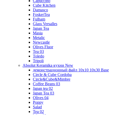
Capuccino
Cube Kitchen
Damasco
FoskerTea
Fulham
Glass Versalles
Japan Tea
Masia
Metalic
Newcastle
Olives Fluor
Tea 03
Toledo
Tripoli
Absolut Keramika кухни New
демонстрационный файл 10x10 10x30 Base
Circle & Cube Cordoba
Circle&Cube&Mimbre
Coffee Beans 03
Japan tea 02
Japan Tea 03
Olives 04
Poppy
Salad
Tea 02