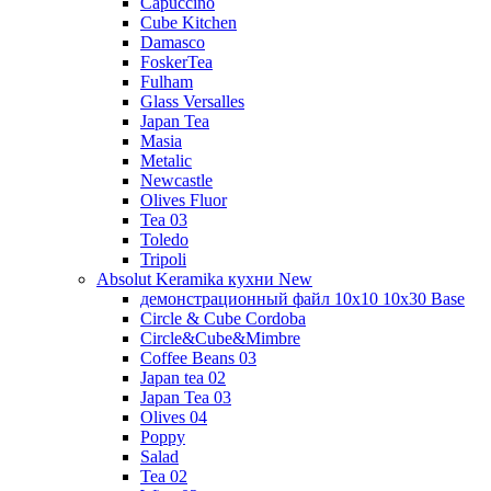
Capuccino
Cube Kitchen
Damasco
FoskerTea
Fulham
Glass Versalles
Japan Tea
Masia
Metalic
Newcastle
Olives Fluor
Tea 03
Toledo
Tripoli
Absolut Keramika кухни New
демонстрационный файл 10x10 10x30 Base
Circle & Cube Cordoba
Circle&Cube&Mimbre
Coffee Beans 03
Japan tea 02
Japan Tea 03
Olives 04
Poppy
Salad
Tea 02