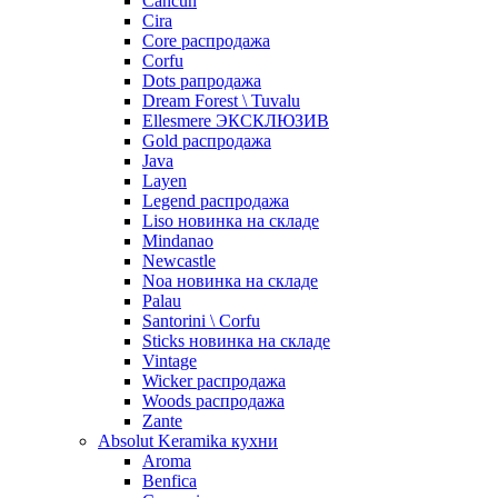
Cancun
Cira
Core распродажа
Corfu
Dots рапродажа
Dream Forest \ Tuvalu
Ellesmere ЭКСКЛЮЗИВ
Gold распродажа
Java
Layen
Legend распродажа
Liso новинка на складе
Mindanao
Newcastle
Noa новинка на складе
Palau
Santorini \ Corfu
Sticks новинка на складе
Vintage
Wicker распродажа
Woods распродажа
Zante
Absolut Keramika кухни
Aroma
Benfica