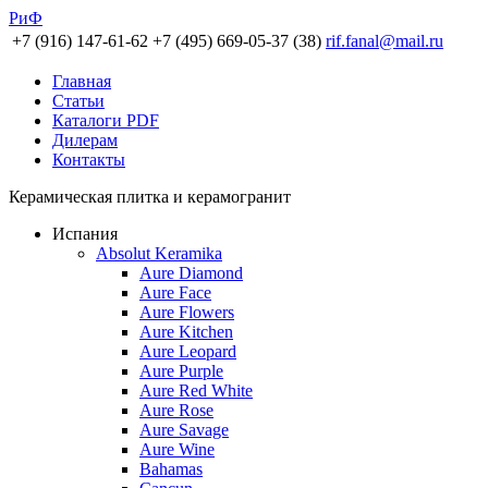
РиФ
+7 (916) 147-61-62
+7 (495) 669-05-37 (38)
rif.fanal@mail.ru
Главная
Статьи
Каталоги PDF
Дилерам
Контакты
Керамическая плитка и керамогранит
Испания
Absolut Keramika
Aure Diamond
Aure Face
Aure Flowers
Aure Kitchen
Aure Leopard
Aure Purple
Aure Red White
Aure Rose
Aure Savage
Aure Wine
Bahamas