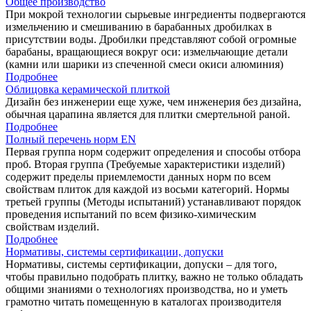
Общее производство
При мокрой технологии сырьевые ингредиенты подвергаются
измельчению и смешиванию в барабанных дробилках в
присутствии воды. Дробилки представляют собой огромные
барабаны, вращающиеся вокруг оси: измельчающие детали
(камни или шарики из спеченной смеси окиси алюминия)
Подробнее
Облицовка керамической плиткой
Дизайн без инженерии еще хуже, чем инженерия без дизайна,
обычная царапина является для плитки смертельной раной.
Подробнее
Полный перечень норм EN
Первая группа норм содержит определения и способы отбора
проб. Вторая группа (Требуемые характеристики изделий)
содержит пределы приемлемости данных норм по всем
свойствам плиток для каждой из восьми категорий. Нормы
третьей группы (Методы испытаний) устанавливают порядок
проведения испытаний по всем физико-химическим
свойствам изделий.
Подробнее
Нормативы, системы сертификации, допуски
Нормативы, системы сертификации, допуски – для того,
чтобы правильно подобрать плитку, важно не только обладать
общими знаниями о технологиях производства, но и уметь
грамотно читать помещенную в каталогах производителя