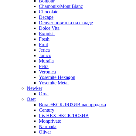
Bonjour
Chamonix/Mont Blanc
Chocolate
Decape
Denver новинка на складе
Dolce Vita
Exquisit
Fresh
Fruit
Jerica
Jonico
Muralla
Petra
Veroniсa
Yosemite Hexagon
Yosemite Metal
Newker
Orna
Oset
Bora ЭКСКЛЮЗИВ распродажа
Century
Iris HEX ЭКСКЛЮЗИВ
Monprivato
Narmada
Olivar