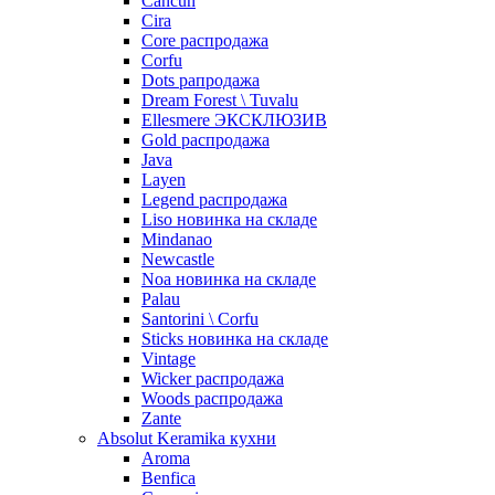
Cancun
Cira
Core распродажа
Corfu
Dots рапродажа
Dream Forest \ Tuvalu
Ellesmere ЭКСКЛЮЗИВ
Gold распродажа
Java
Layen
Legend распродажа
Liso новинка на складе
Mindanao
Newcastle
Noa новинка на складе
Palau
Santorini \ Corfu
Sticks новинка на складе
Vintage
Wicker распродажа
Woods распродажа
Zante
Absolut Keramika кухни
Aroma
Benfica