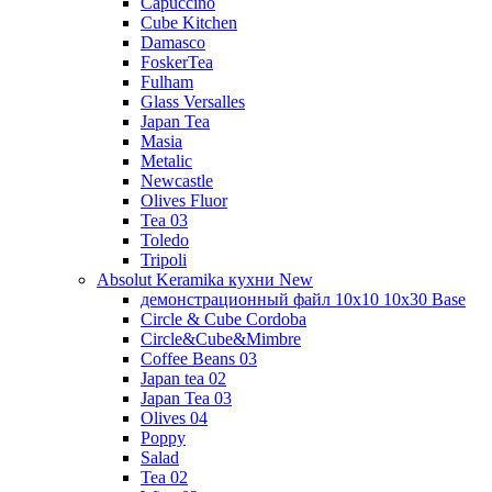
Capuccino
Cube Kitchen
Damasco
FoskerTea
Fulham
Glass Versalles
Japan Tea
Masia
Metalic
Newcastle
Olives Fluor
Tea 03
Toledo
Tripoli
Absolut Keramika кухни New
демонстрационный файл 10x10 10x30 Base
Circle & Cube Cordoba
Circle&Cube&Mimbre
Coffee Beans 03
Japan tea 02
Japan Tea 03
Olives 04
Poppy
Salad
Tea 02