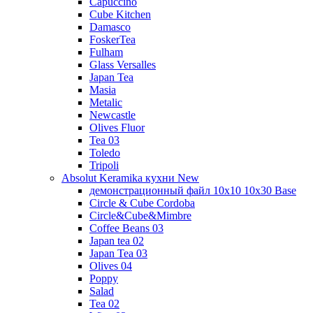
Capuccino
Cube Kitchen
Damasco
FoskerTea
Fulham
Glass Versalles
Japan Tea
Masia
Metalic
Newcastle
Olives Fluor
Tea 03
Toledo
Tripoli
Absolut Keramika кухни New
демонстрационный файл 10x10 10x30 Base
Circle & Cube Cordoba
Circle&Cube&Mimbre
Coffee Beans 03
Japan tea 02
Japan Tea 03
Olives 04
Poppy
Salad
Tea 02