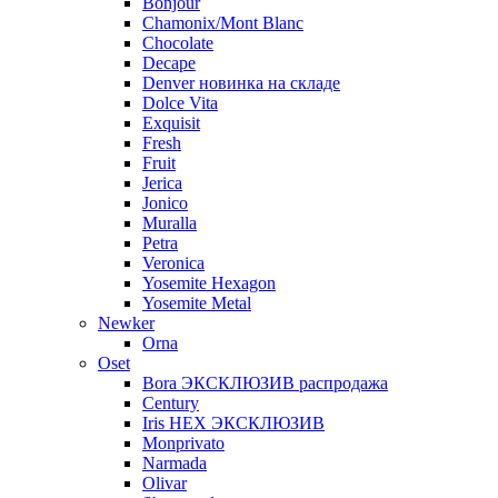
Bonjour
Chamonix/Mont Blanc
Chocolate
Decape
Denver новинка на складе
Dolce Vita
Exquisit
Fresh
Fruit
Jerica
Jonico
Muralla
Petra
Veroniсa
Yosemite Hexagon
Yosemite Metal
Newker
Orna
Oset
Bora ЭКСКЛЮЗИВ распродажа
Century
Iris HEX ЭКСКЛЮЗИВ
Monprivato
Narmada
Olivar