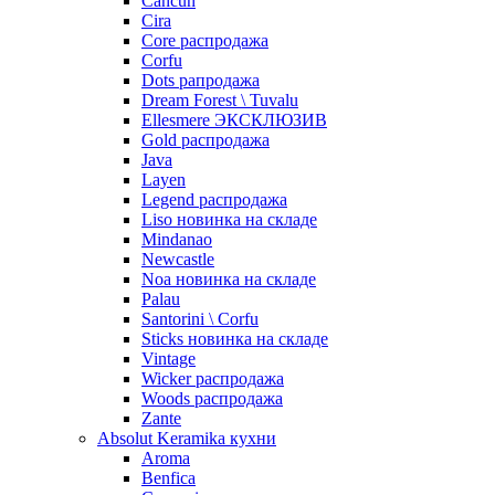
Cancun
Cira
Core распродажа
Corfu
Dots рапродажа
Dream Forest \ Tuvalu
Ellesmere ЭКСКЛЮЗИВ
Gold распродажа
Java
Layen
Legend распродажа
Liso новинка на складе
Mindanao
Newcastle
Noa новинка на складе
Palau
Santorini \ Corfu
Sticks новинка на складе
Vintage
Wicker распродажа
Woods распродажа
Zante
Absolut Keramika кухни
Aroma
Benfica