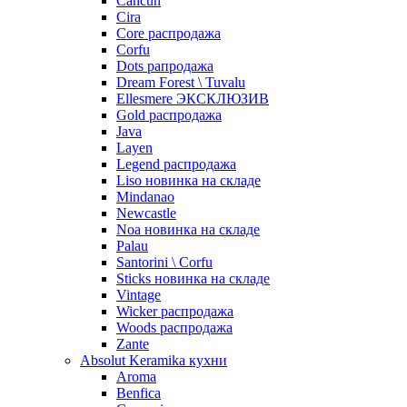
Cancun
Cira
Core распродажа
Corfu
Dots рапродажа
Dream Forest \ Tuvalu
Ellesmere ЭКСКЛЮЗИВ
Gold распродажа
Java
Layen
Legend распродажа
Liso новинка на складе
Mindanao
Newcastle
Noa новинка на складе
Palau
Santorini \ Corfu
Sticks новинка на складе
Vintage
Wicker распродажа
Woods распродажа
Zante
Absolut Keramika кухни
Aroma
Benfica