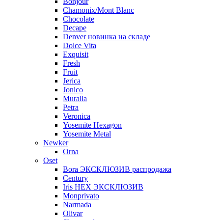
Bonjour
Chamonix/Mont Blanc
Chocolate
Decape
Denver новинка на складе
Dolce Vita
Exquisit
Fresh
Fruit
Jerica
Jonico
Muralla
Petra
Veroniсa
Yosemite Hexagon
Yosemite Metal
Newker
Orna
Oset
Bora ЭКСКЛЮЗИВ распродажа
Century
Iris HEX ЭКСКЛЮЗИВ
Monprivato
Narmada
Olivar