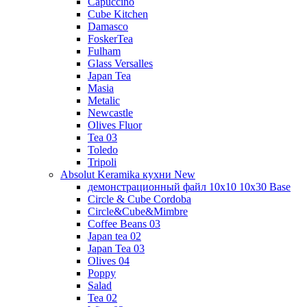
Capuccino
Cube Kitchen
Damasco
FoskerTea
Fulham
Glass Versalles
Japan Tea
Masia
Metalic
Newcastle
Olives Fluor
Tea 03
Toledo
Tripoli
Absolut Keramika кухни New
демонстрационный файл 10x10 10x30 Base
Circle & Cube Cordoba
Circle&Cube&Mimbre
Coffee Beans 03
Japan tea 02
Japan Tea 03
Olives 04
Poppy
Salad
Tea 02