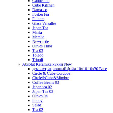
Capuccino
Cube Kitchen
Damasco
FoskerTea
Fulham
Glass Versalles
Japan Tea
Masia
Metalic
Newcastle
Olives Fluor
Tea 03
Toledo
Tripoli
Absolut Keramika кухни New
демонстрационный файл 10x10 10x30 Base
Circle & Cube Cordoba
Circle&Cube&Mimbre
Coffee Beans 03
Japan tea 02
Japan Tea 03
Olives 04
Poppy
Salad
Tea 02