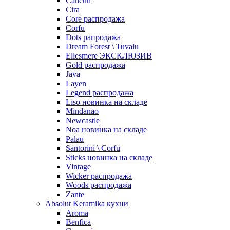
Cancun
Cira
Core распродажа
Corfu
Dots рапродажа
Dream Forest \ Tuvalu
Ellesmere ЭКСКЛЮЗИВ
Gold распродажа
Java
Layen
Legend распродажа
Liso новинка на складе
Mindanao
Newcastle
Noa новинка на складе
Palau
Santorini \ Corfu
Sticks новинка на складе
Vintage
Wicker распродажа
Woods распродажа
Zante
Absolut Keramika кухни
Aroma
Benfica