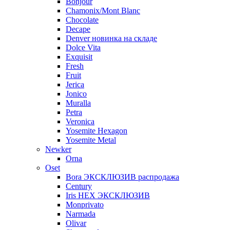
Bonjour
Chamonix/Mont Blanc
Chocolate
Decape
Denver новинка на складе
Dolce Vita
Exquisit
Fresh
Fruit
Jerica
Jonico
Muralla
Petra
Veroniсa
Yosemite Hexagon
Yosemite Metal
Newker
Orna
Oset
Bora ЭКСКЛЮЗИВ распродажа
Century
Iris HEX ЭКСКЛЮЗИВ
Monprivato
Narmada
Olivar